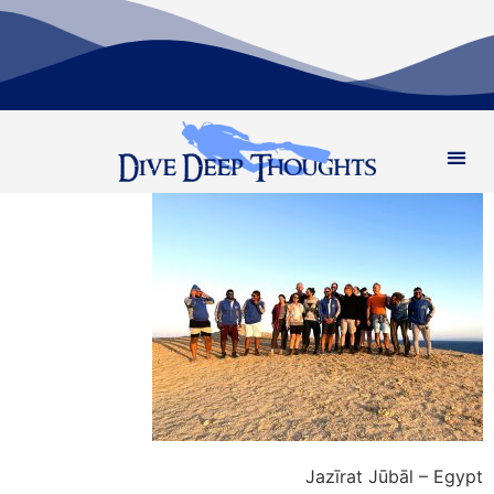
Jazīrat Jūbāl – Egypt